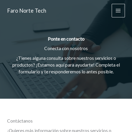
Ir
al
Faro Norte Tech
Main
contenido
Men
Ponte en contacto
Conecta con nosotros
¿Tienes alguna consulta sobre nuestros servicios o
productos? ¡Estamos aquí para ayudarte! Completa el
formulario y te responderemos lo antes posible.
Contáctanos
¿Quieres más información sobre nuestros servicios o